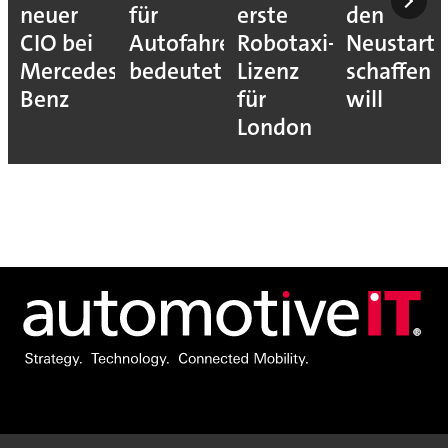
neuer
für
erste
den
CIO bei
Autofahrer
Robotaxi-
Neustart
Mercedes-
bedeutet
Lizenz
schaffen
Benz
für
will
London