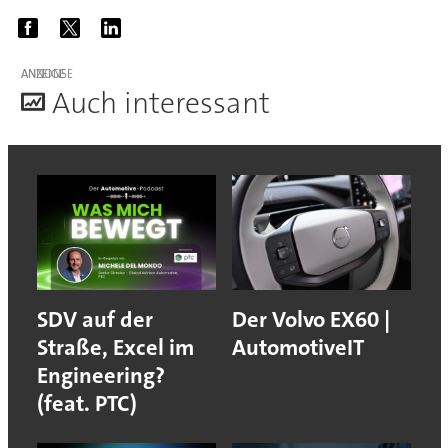
ANZEIGE
A
uch interessant
SDV auf der
Der Volvo EX60 |
Straße, Excel im
AutomotiveIT
Engineering?
(feat. PTC)