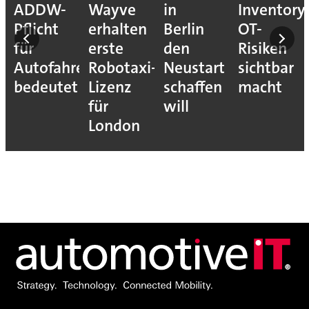
ADDW-
Wayve
in
Inventory
Pflicht
erhalten
Berlin
OT-
für
erste
den
Risiken
Autofahrer
Robotaxi-
Neustart
sichtbar
s-
bedeutet
Lizenz
schaffen
macht
für
will
London