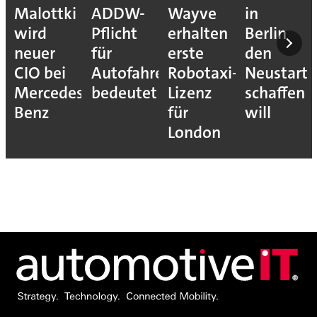
Malottki
ADDW-
Wayve
in
wird
Pflicht
erhalten
Berlin
neuer
für
erste
den
CIO bei
Autofahrer
Robotaxi-
Neustart
Mercedes-
bedeutet
Lizenz
schaffen
Benz
für
will
London