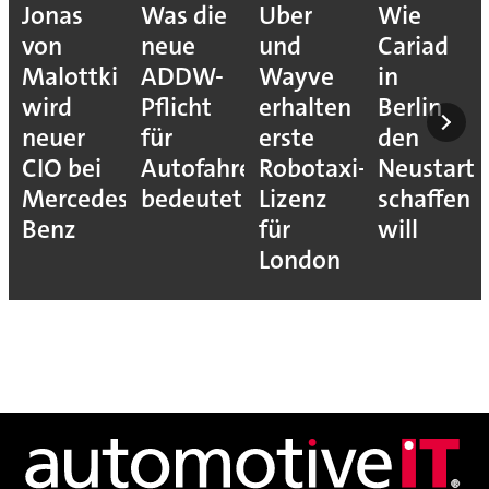
Jonas
Was die
Uber
Wie
von
neue
und
Cariad
Malottki
ADDW-
Wayve
in
wird
Pflicht
erhalten
Berlin
neuer
für
erste
den
CIO bei
Autofahrer
Robotaxi-
Neustart
Mercedes-
bedeutet
Lizenz
schaffen
Benz
für
will
London