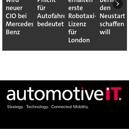
für
erste
den
Risiken
Autofahrer
Robotaxi-
Neustart
sichtbar
s-
bedeutet
Lizenz
schaffen
macht
für
will
London