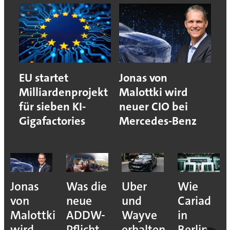
EU startet
Jonas von
Milliardenprojekt
Malottki wird
für sieben KI-
neuer CIO bei
Gigafactories
Mercedes-Benz
Was die
Uber
Wie
Wie
neue
und
Cariad
Asset
ADDW-
Wayve
in
Inventory
Pflicht
erhalten
Berlin
OT-