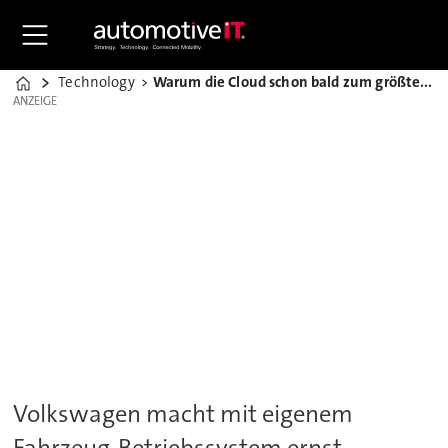
Technology
Warum die Cloud schon bald zum größten Steuergerät wird
Home
ANZEIGE
ANZEIGE
Volkswagen macht mit eigenem
Fahrzeug-Betriebssystem ernst