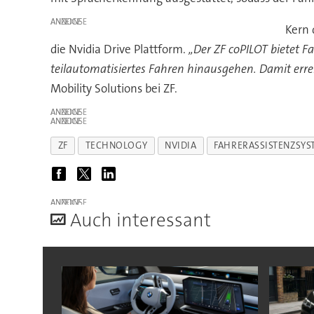
ANZEIGE
Kern 
die Nvidia Drive Plattform.
„Der ZF coPILOT bietet Fa
teilautomatisiertes Fahren hinausgehen. Damit erre
Mobility Solutions bei ZF.
ANZEIGE
ANZEIGE
ZF
TECHNOLOGY
NVIDIA
FAHRERASSISTENZSYS
ANZEIGE
A
uch interessant