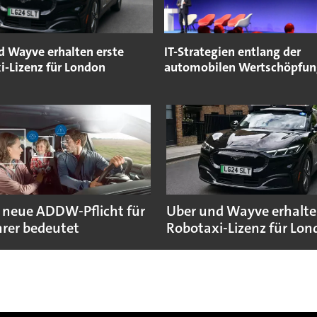
d Wayve erhalten erste
IT-Strategien entlang der
i-Lizenz für London
automobilen Wertschöpfun
 neue ADDW-Pflicht für
Uber und Wayve erhalte
rer bedeutet
Robotaxi-Lizenz für Lo