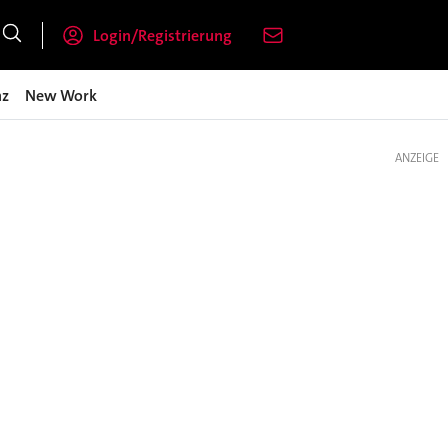
Login/Registrierung
nz
New Work
ANZEIGE