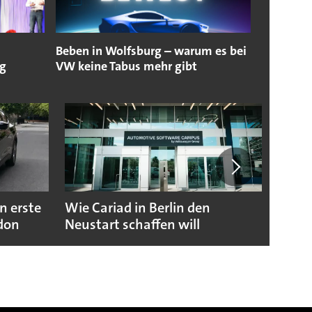
Beben in Wolfsburg – warum es bei
g
VW keine Tabus mehr gibt
n erste
Wie Cariad in Berlin den
Wie A
ndon
Neustart schaffen will
sicht