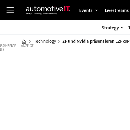
Events
Livestreams
Strategy
Technology
ZF und Nvidia präsentieren „ZF co
Home
ANZEIGE
ANZEIGE