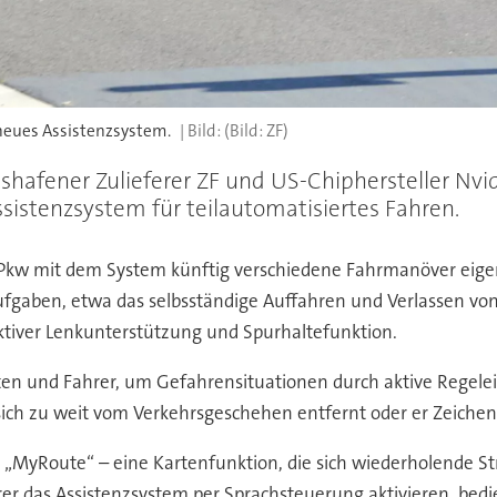
 neues Assistenzsystem.
(Bild: ZF)
hshafener Zulieferer ZF und US-Chiphersteller Nv
ssistenzsystem für teilautomatisiertes Fahren.
 Pkw mit dem System künftig verschiedene Fahrmanöver eig
gaben, etwa das selbsständige Auffahren und Verlassen von 
aktiver Lenkunterstützung und Spurhaltefunktion.
 und Fahrer, um Gefahrensituationen durch aktive Regeleingr
g sich zu weit vom Verkehrsgeschehen entfernt oder er Zeiche
„MyRoute“ – eine Kartenfunktion, die sich wiederholende Stre
rer das Assistenzsystem per Sprachsteuerung aktivieren, be