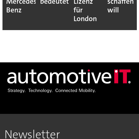
Mercedes-
bedeutet
Lizenz
schaffen
Benz
für
will
London
Newsletter