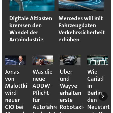
Digitale Altlasten
Mercedes will mit
bremsen den
Fahrzeugdaten
Wandel der
Verkehrssicherheit
Autoindustrie
erhöhen
Jonas
Was die
Uber
Wie
von
neue
und
Cariad
Malottki
ADDW-
Wayve
in
wird
Pflicht
erhalten
Berlin
neuer
für
erste
den
CIO bei
Autofahrer
Robotaxi-
Neustart