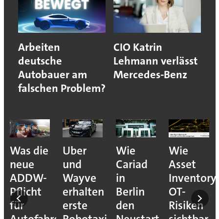
Arbeiten
CIO Katrin
deutsche
Lehmann verlässt
Autobauer am
Mercedes-Benz
falschen Problem?
Was die
Uber
Wie
Wie
neue
und
Cariad
Asset
ADDW-
Wayve
in
Inventory
Pflicht
erhalten
Berlin
OT-
für
erste
den
Risiken