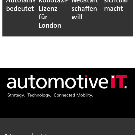
Autofahrer
Robotaxi-
Neustart
sichtbar
s-
bedeutet
Lizenz
schaffen
macht
für
will
London