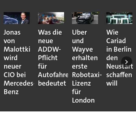
Jonas
Was die
Uber
Wie
von
neue
und
Cariad
Malottki
ADDW-
Wayve
in Berlin
wird
Pflicht
erhalten
den
neuer
für
erste
Neustart
CIO bei
Autofahrer
Robotaxi-
schaffen
Mercedes-
bedeutet
Lizenz
will
Benz
für
London