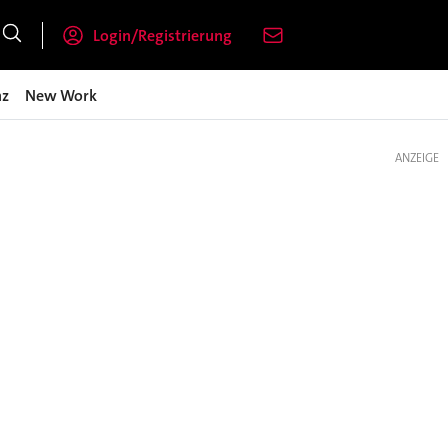
Login/Registrierung
nz
New Work
ANZEIGE