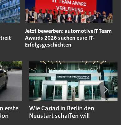
Jetzt bewerben: automotiveIT Team
treit
Awards 2026 suchen eure IT‐
Erfolgsgeschichten
n erste
Wie Cariad in Berlin den
Wie A
ndon
Neustart schaffen will
sicht