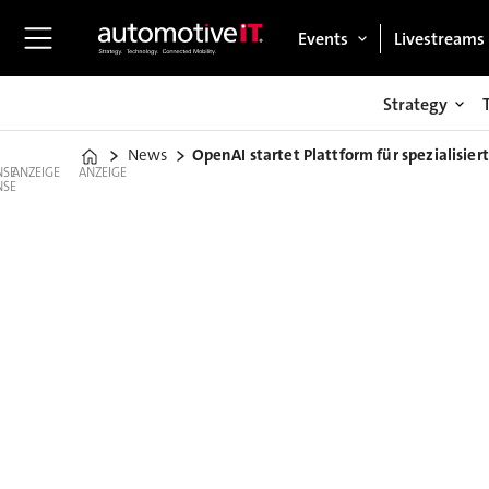
Events
Livestreams
Strategy
News
OpenAI startet Plattform für spezialisie
Home
ANZEIGE
ANZEIGE