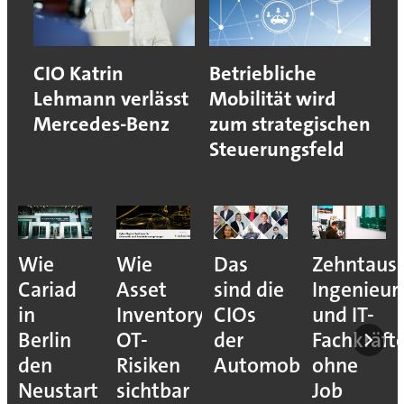
CIO Katrin
Betriebliche
Lehmann verlässt
Mobilität wird
Mercedes-Benz
zum strategischen
Steuerungsfeld
Wie
Wie
Das
Zehntaus
Cariad
Asset
sind die
Ingenieur
in
Inventory
CIOs
und IT-
Berlin
OT-
der
Fachkräft
den
Risiken
Automobilindustrie
ohne
Neustart
sichtbar
Job