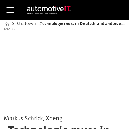
Strategy
„Technologie muss in Deutschland anders erzählt werden“
Home
ANZEIGE
ANZEIGE
Markus Schrick, Xpeng