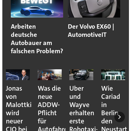
Arbeiten
Der Volvo EX60 |
deutsche
AutomotiveIT
Autobauer am
falschen Problem?
Jonas
Was die
Uber
Wie
von
neue
und
Cariad
Malottki
ADDW-
Wayve
in
wird
Pflicht
erhalten
Berlin
neuer
für
erste
den
CIO bei
Autofahrer
Robotaxi-
Neustart