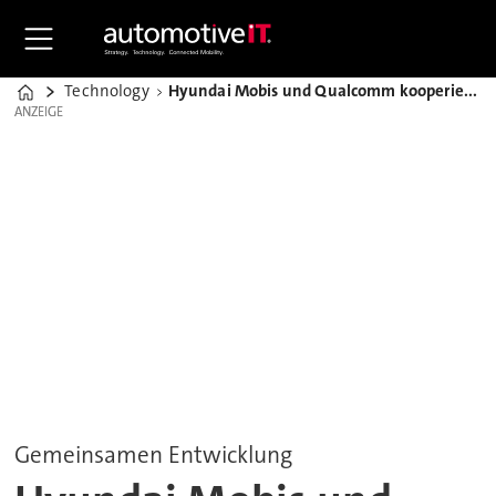
Technology
Hyundai Mobis und Qualcomm kooperieren bei SDV-Architekturen
Home
ANZEIGE
ANZEIGE
Gemeinsamen Entwicklung