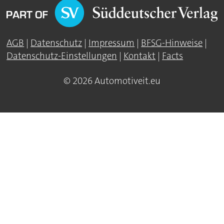
AGB
|
Datenschutz
|
Impressum
|
BFSG-Hinweise
|
Datenschutz-Einstellungen
|
Kontakt
|
Facts
© 2026 Automotiveit.eu