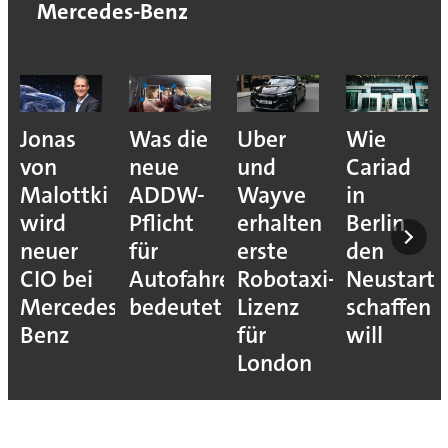
Mercedes-Benz
Jonas
Was die
Uber
Wie
von
neue
und
Cariad
Malottki
ADDW-
Wayve
in
wird
Pflicht
erhalten
Berlin
neuer
für
erste
den
CIO bei
Autofahrer
Robotaxi-
Neustart
Mercedes-
bedeutet
Lizenz
schaffen
Benz
für
will
London