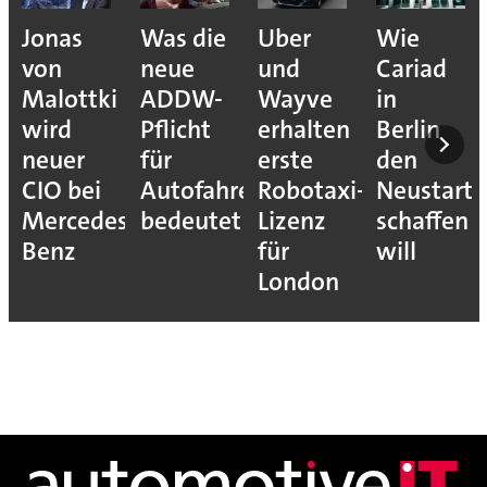
Jonas
Was die
Uber
Wie
von
neue
und
Cariad
Malottki
ADDW-
Wayve
in
wird
Pflicht
erhalten
Berlin
neuer
für
erste
den
CIO bei
Autofahrer
Robotaxi-
Neustart
Mercedes-
bedeutet
Lizenz
schaffen
Benz
für
will
London