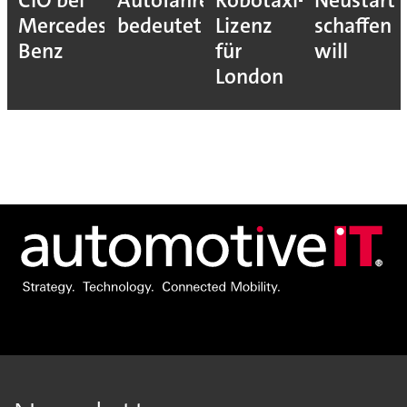
CIO bei
Autofahrer
Robotaxi-
Neustart
Mercedes-
bedeutet
Lizenz
schaffen
Benz
für
will
London