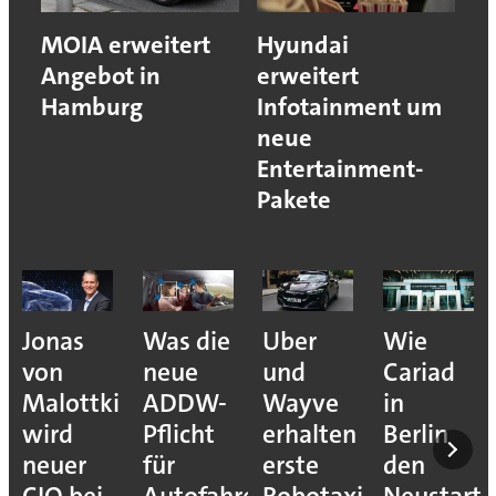
MOIA erweitert
Hyundai
Angebot in
erweitert
Hamburg
Infotainment um
neue
Entertainment-
Pakete
Jonas
Was die
Uber
Wie
von
neue
und
Cariad
Malottki
ADDW-
Wayve
in
wird
Pflicht
erhalten
Berlin
neuer
für
erste
den