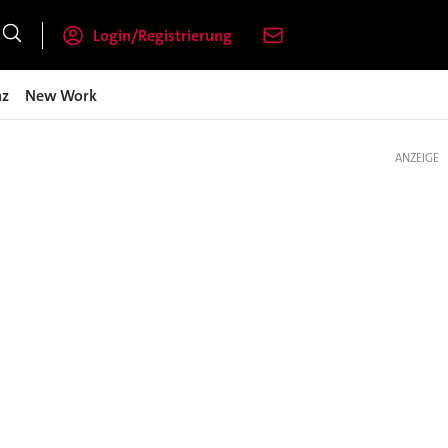
Login/Registrierung
nz
New Work
ANZEIGE