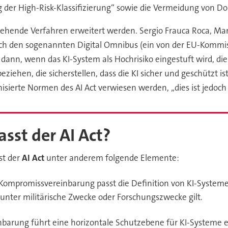
g der High-Risk-Klassifizierung“ sowie die Vermeidung von D
hende Verfahren erweitert werden. Sergio Frauca Roca, Manag
rch den sogenannten Digital Omnibus (ein von der EU-Kommi
st dann, wenn das KI-System als Hochrisiko eingestuft wird, 
hen, die sicherstellen, dass die KI sicher und geschützt ist.
ierte Normen des AI Act verwiesen werden, „dies ist jedoch 
st der AI Act?
t der
AI Act
unter anderem folgende Elemente:
 Kompromissvereinbarung passt die Definition von KI-Systemen
unter militärische Zwecke oder Forschungszwecke gilt.
inbarung führt eine horizontale Schutzebene für KI-Systeme e