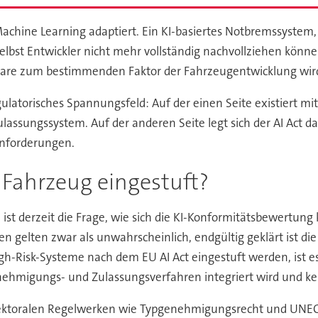
Machine Learning adaptiert. Ein KI-basiertes Notbremssystem,
selbst Entwickler nicht mehr vollständig nachvollziehen kön
ftware zum bestimmenden Faktor der Fahrzeugentwicklung wir
regulatorisches Spannungsfeld: Auf der einen Seite existie
ulassungssystem. Auf der anderen Seite legt sich der AI Act 
anforderungen.
 Fahrzeug eingestuft?
 ist derzeit die Frage, wie sich die KI-Konformitätsbewertu
ren gelten zwar als unwahrscheinlich, endgültig geklärt ist d
gh-Risk-Systeme nach dem EU AI Act eingestuft werden, ist es
hmigungs- und Zulassungsverfahren integriert wird und kein
sektoralen Regelwerken wie Typgenehmigungsrecht und UNECE