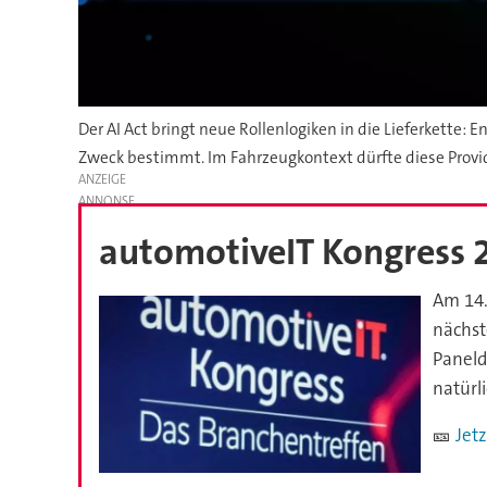
Der AI Act bringt neue Rollenlogiken in die Lieferkette:
Zweck bestimmt. Im Fahrzeugkontext dürfte diese Provid
ANZEIGE
automotiveIT Kongress 
Am 14.
nächst
Paneld
natürl
🎫
Jetz