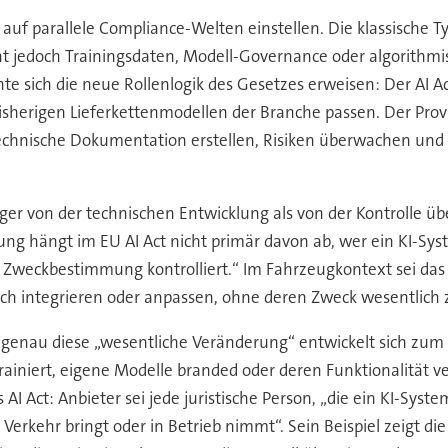
uf parallele Compliance-Welten einstellen. Die klassische 
t jedoch Trainingsdaten, Modell-Governance oder algorithmisc
nnte sich die neue Rollenlogik des Gesetzes erweisen: Der AI A
bisherigen Lieferkettenmodellen der Branche passen. Der Prov
hnische Dokumentation erstellen, Risiken überwachen und Sy
iger von der technischen Entwicklung als von der Kontrolle
lung hängt im EU AI Act nicht primär davon ab, wer ein KI-Sy
Zweckbestimmung kontrolliert.“ Im Fahrzeugkontext sei das 
ich integrieren oder anpassen, ohne deren Zweck wesentlich
genau diese „wesentliche Veränderung“ entwickelt sich zum 
iniert, eigene Modelle branded oder deren Funktionalität ve
AI Act: Anbieter sei jede juristische Person, „die ein KI-Syst
rkehr bringt oder in Betrieb nimmt“. Sein Beispiel zeigt di