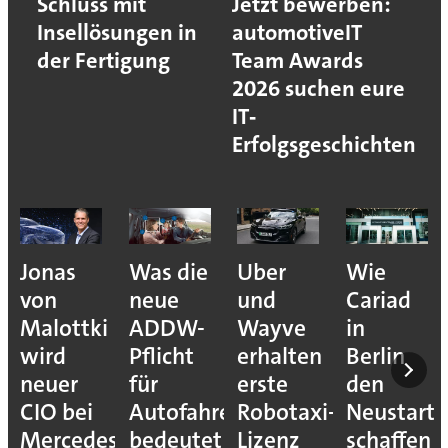
Schluss mit
Jetzt bewerben:
Insellösungen in
automotiveIT
der Fertigung
Team Awards
2026 suchen eure
IT‐
Erfolgsgeschichten
Jonas
Was die
Uber
Wie
von
neue
und
Cariad
Malottki
ADDW-
Wayve
in
wird
Pflicht
erhalten
Berlin
neuer
für
erste
den
CIO bei
Autofahrer
Robotaxi-
Neustart
Mercedes-
bedeutet
Lizenz
schaffen