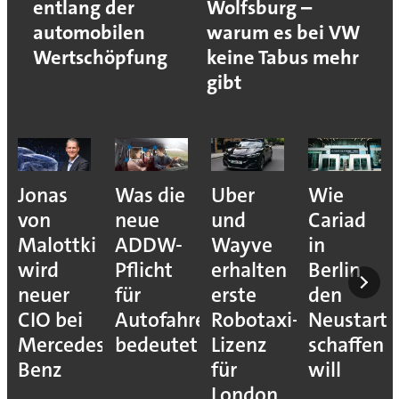
entlang der
Wolfsburg –
automobilen
warum es bei VW
Wertschöpfung
keine Tabus mehr
gibt
Jonas
Was die
Uber
Wie
von
neue
und
Cariad
Malottki
ADDW-
Wayve
in
wird
Pflicht
erhalten
Berlin
neuer
für
erste
den
CIO bei
Autofahrer
Robotaxi-
Neustart
Mercedes-
bedeutet
Lizenz
schaffen
Benz
für
will
London