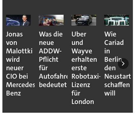
Jonas
Was die
Uber
Wie
von
neue
und
Cariad
Malottki
ADDW-
Wayve
in
wird
Pflicht
erhalten
Berlin
neuer
für
erste
den
CIO bei
Autofahrer
Robotaxi-
Neustart
Mercedes-
bedeutet
Lizenz
schaffen
Benz
für
will
London