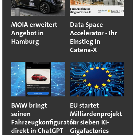
MOIA erweitert
Data Space
Angebot in
Accelerator - Ihr
Hamburg
Einstieg in
Catena-X
BMW bringt
EU startet
seinen
Milliardenprojekt
Fahrzeugkonfigurator
für sieben KI-
direkt in ChatGPT
Gigafactories