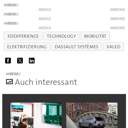
ANZEIGE
ANZEIGE
ANZEIGE
ANZEIGE
ANZEIGE
ANZEIGE
3DEXPERIENCE
TECHNOLOGY
MOBILITÄT
ELEKTRIFIZIERUNG
DASSAULT SYSTÈMES
VALEO
ANZEIGE
A
uch interessant