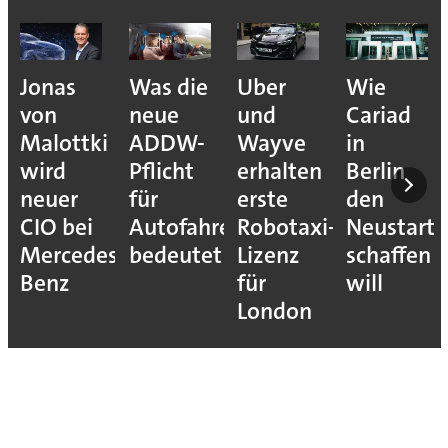
Was die
Uber
Wie
Wie
neue
und
Cariad
Asset
ADDW-
Wayve
in
Inventory
Pflicht
erhalten
Berlin
OT-
für
erste
den
Risiken
Autofahrer
Robotaxi-
Neustart
sichtbar
s-
bedeutet
Lizenz
schaffen
macht
für
will
London