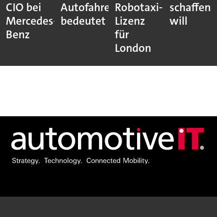
CIO bei
Autofahrer
Robotaxi-
schaffen
Mercedes-
bedeutet
Lizenz
will
Benz
für
London