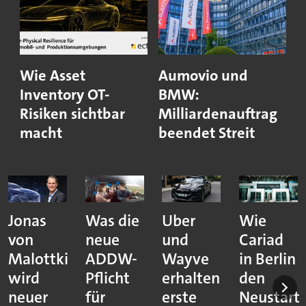
Wie Asset
Aumovio und
Inventory OT-
BMW:
Risiken sichtbar
Milliardenauftrag
macht
beendet Streit
Jonas
Was die
Uber
Wie
von
neue
und
Cariad
Malottki
ADDW-
Wayve
in Berlin
wird
Pflicht
erhalten
den
neuer
für
erste
Neustart