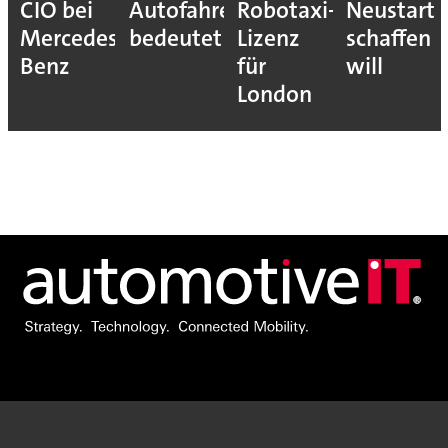
CIO bei
Autofahrer
Robotaxi-
Neustart
Mercedes-
bedeutet
Lizenz
schaffen
Benz
für
will
London