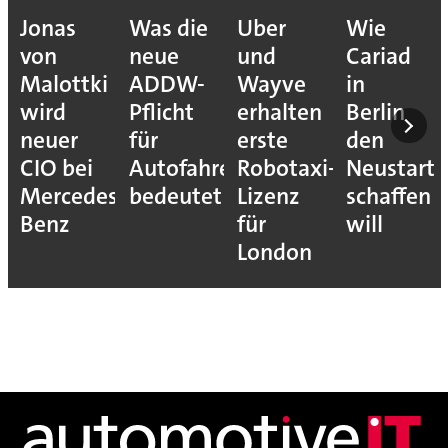
Jonas
Was die
Uber
Wie
von
neue
und
Cariad
Malottki
ADDW-
Wayve
in
wird
Pflicht
erhalten
Berlin
neuer
für
erste
den
CIO bei
Autofahrer
Robotaxi-
Neustart
Mercedes-
bedeutet
Lizenz
schaffen
Benz
für
will
London