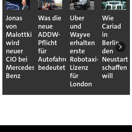
Was die
Uber
Wie
Wie
neue
und
Cariad
Asset
i
ADDW-
Wayve
in
Inventory
Pflicht
erhalten
Berlin
OT-
für
erste
den
Risiken
Autofahrer
Robotaxi-
Neustart
sichtbar
s-
bedeutet
Lizenz
schaffen
macht
für
will
London