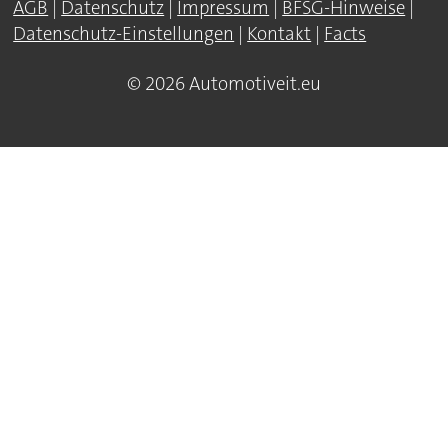
AGB
|
Datenschutz
|
Impressum
|
BFSG-Hinweise
|
Datenschutz-Einstellungen
|
Kontakt
|
Facts
© 2026 Automotiveit.eu