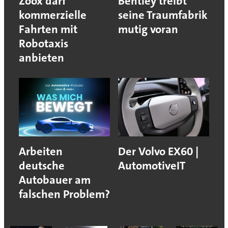
Zoox darf
Bentley treibt
kommerzielle
seine Traumfabrik
Fahrten mit
mutig voran
Robotaxis
anbieten
Arbeiten
Der Volvo EX60 |
deutsche
AutomotiveIT
Autobauer am
falschen Problem?