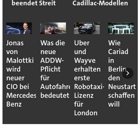
beendet Streit
Cadillac-Modellen
Jonas
Was die
Uber
Wie
von
neue
und
Cariad
Malottki
ADDW-
Wayve
in
wird
Pflicht
erhalten
Berlin
neuer
für
erste
den
CIO bei
Autofahrer
Robotaxi-
Neustart
Mercedes-
bedeutet
Lizenz
schaffen
Benz
für
will
London