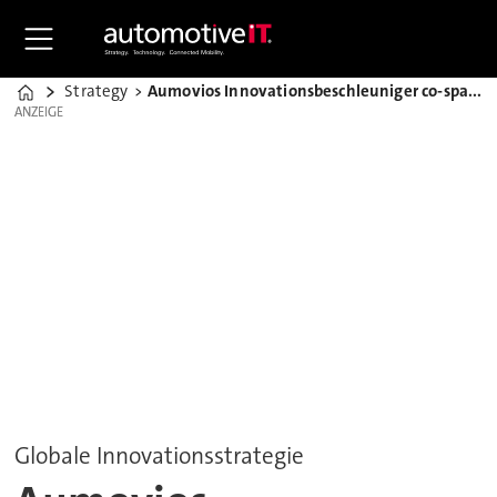
Strategy
Aumovios Innovationsbeschleuniger co-space unter neuer Leitung
Home
ANZEIGE
ANZEIGE
Globale Innovationsstrategie