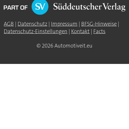
AGB
|
Datenschutz
|
Impressum
|
BFSG-Hinweise
|
Datenschutz-Einstellungen
|
Kontakt
|
Facts
© 2026 Automotiveit.eu