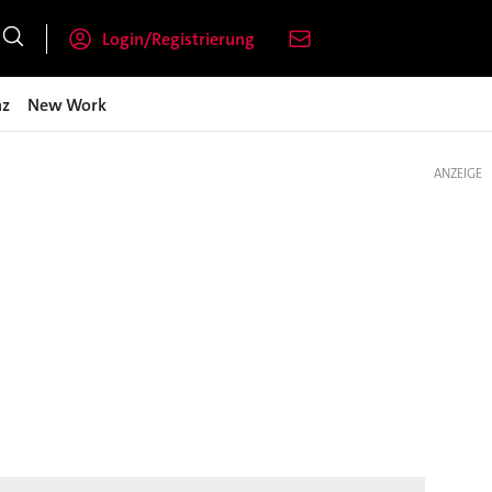
Login/Registrierung
nz
New Work
ANZEIGE