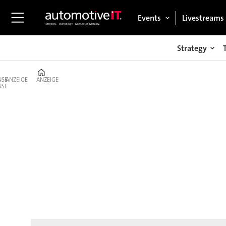
Events
Livestreams
Strategy
Home
ANZEIGE
ANZEIGE
News
–
Schnittstelle
Autoindustrie
&