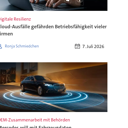
igitale Resilienz
loud-Ausfälle gefährden Betriebsfähigkeit vieler
irmen
7. Juli 2026
Ronja Schmiedchen
EM-Zusammenarbeit mit Behörden
ercedes will mit Fahrzeugdaten