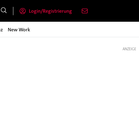
Login/Registrierung
nz
New Work
ANZEIGE