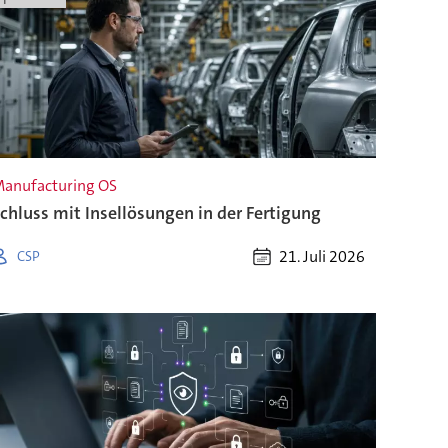
anufacturing OS
chluss mit Insellösungen in der Fertigung
21. Juli 2026
CSP