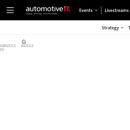
Events
Livestreams
Strategy
Home
ANZEIGE
ANZEIGE
Technology
–
IT‑Innovation
in
Business