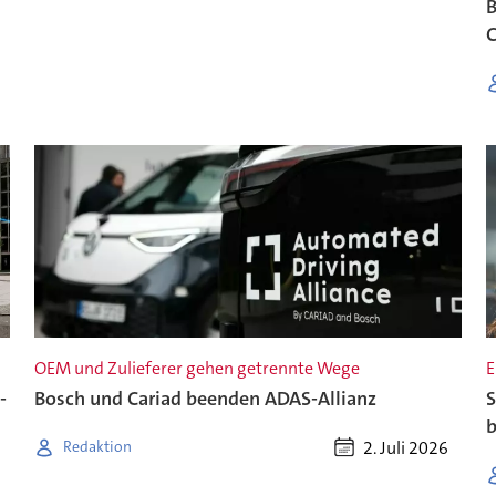
B
OEM und Zulieferer gehen getrennte Wege
E
-
Bosch und Cariad beenden ADAS-Allianz
S
b
2. Juli 2026
Redaktion