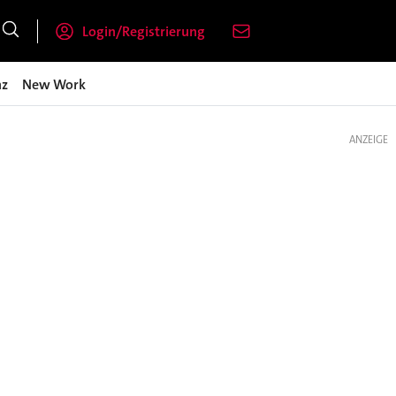
Login/Registrierung
nz
New Work
ANZEIGE