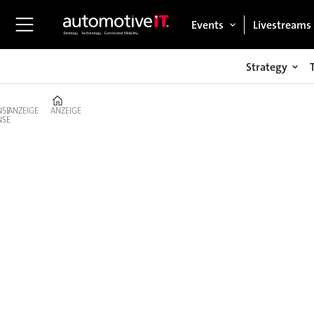
Events
Livestreams
Strategy
Home
ANZEIGE
ANZEIGE
Strategy
–
Digitalisierung
der
Autoindustrie